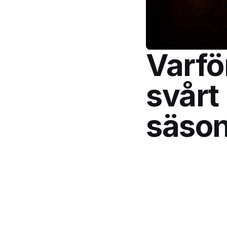
Varfö
svårt
säso