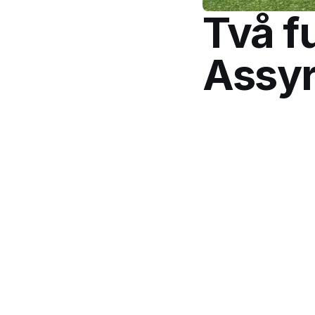
Två f
Assyr