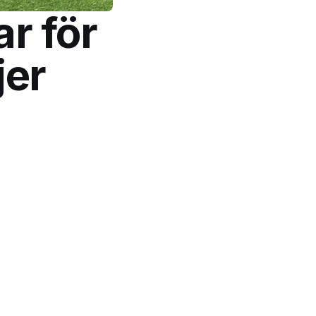
r för
jer