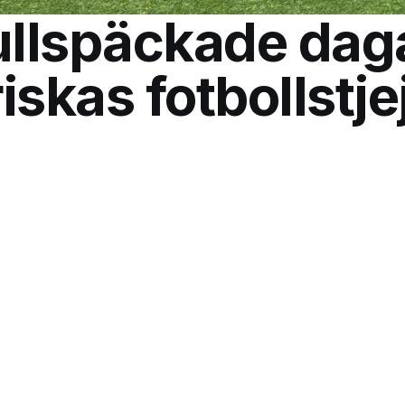
ullspäckade daga
iskas fotbollstje