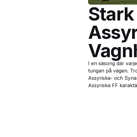
Stark
Assyr
Vagn
I en säsong där varj
tungan på vägen. Tro
Assyriska- och Syrian
Assyriska FF karaktä