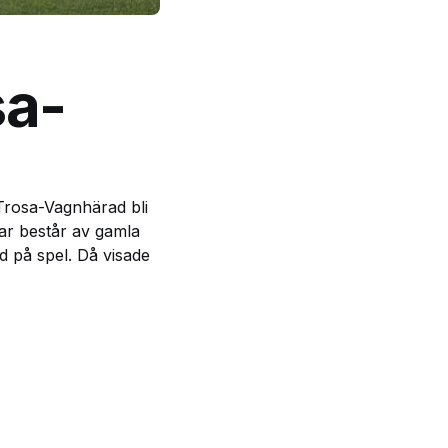
sa-
Trosa-Vagnhärad bli
ar består av gamla
d på spel. Då visade