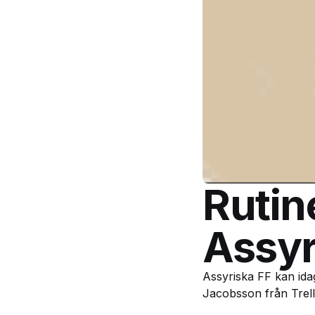
Rutin
Assyr
Assyriska FF kan idag
Jacobsson från Trelle