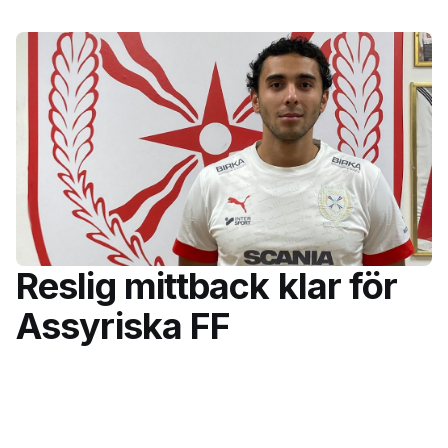
Reslig mittback klar för
Assyriska FF