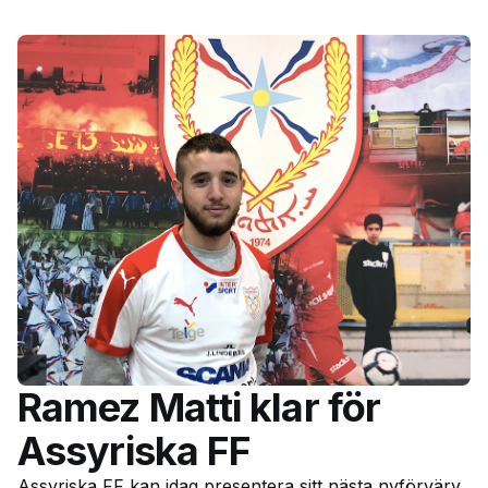
Ramez Matti klar för
Assyriska FF
Assyriska FF kan idag presentera sitt nästa nyförvärv.