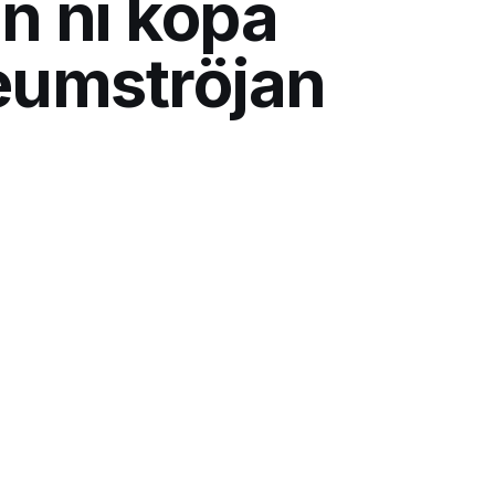
n ni köpa
eumströjan