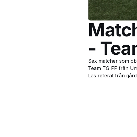
Match
- Tea
Sex matcher som ob
Team TG FF från Umeå.
Läs referat från gå