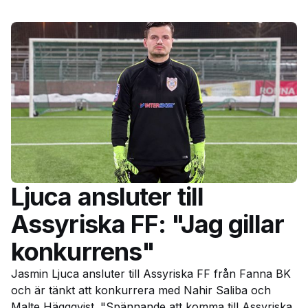
Ljuca ansluter till
Assyriska FF: "Jag gillar
konkurrens"
Jasmin Ljuca ansluter till Assyriska FF från Fanna BK
och är tänkt att konkurrera med Nahir Saliba och
Malte Häggqvist. "Spännande att komma till Assyriska,