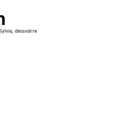
h
Sylvia, dessvärre