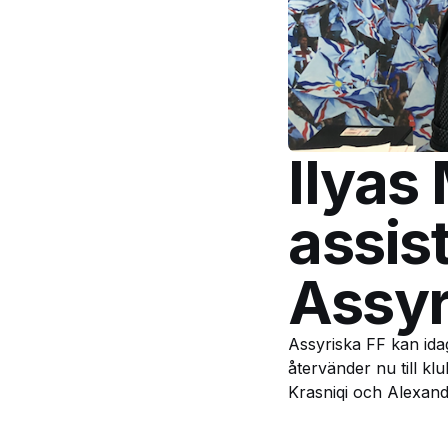
Ilyas
assis
Assyr
Assyriska FF kan ida
återvänder nu till kl
Krasniqi och Alexand