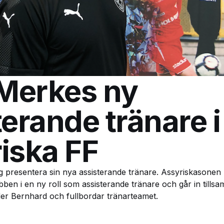
 Merkes ny
terande tränare i
iska FF
g presentera sin nya assisterande tränare. Assyriskasonen
ubben i en ny roll som assisterande tränare och går in till
er Bernhard och fullbordar tränarteamet.