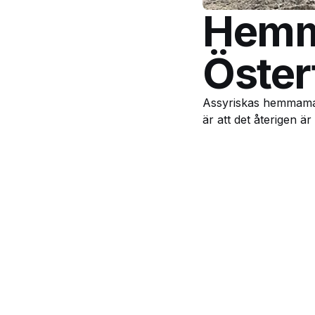
Hemma
Östert
Assyriskas hemmamatc
är att det återigen ä