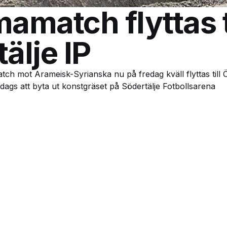
match flyttas ti
älje IP
h mot Arameisk-Syrianska nu på fredag kväll flyttas till Ö
r dags att byta ut konstgräset på Södertälje Fotbollsarena