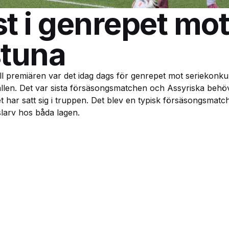
st i genrepet mo
stuna
ll premiären var det idag dags för genrepet mot seriekonk
allen. Det var sista försäsongsmatchen och Assyriska beh
et har satt sig i truppen. Det blev en typisk försäsongsmat
larv hos båda lagen.