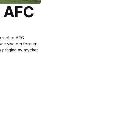
t AFC
urrenten AFC
övde visa om formen
ch präglad av mycket