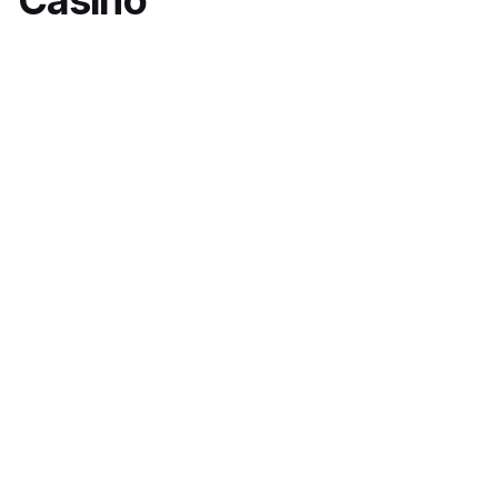
Casino