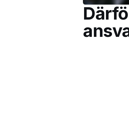
Därför
ansva