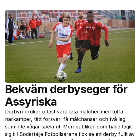
Bekväm derbyseger för
Assyriska
Derbyn brukar oftast vara täta matcher med tuffa
närkamper, tätt försvar, få målchanser och två lag
som inte vågar spela ut. Men publiken som hade tagit
sig till Södertälje Fotbollsarena fick se ett derby fullt av