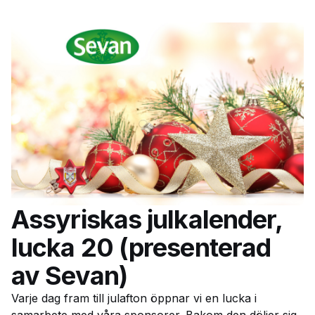
Assyriskas julkalender,
lucka 20 (presenterad
av Sevan)
Varje dag fram till julafton öppnar vi en lucka i
samarbete med våra sponsorer. Bakom den döljer sig