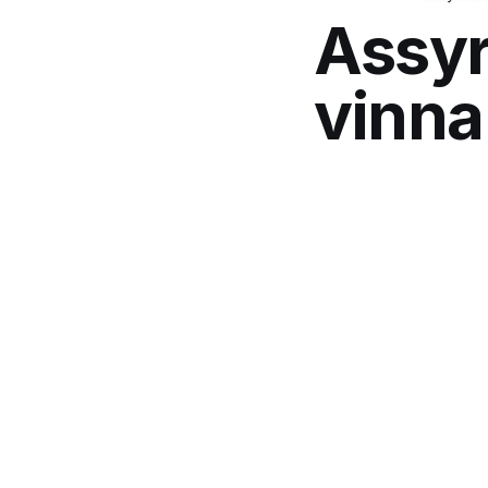
Assyri
vinna