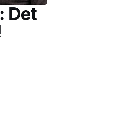
: Det
!