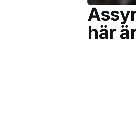
Assyr
här ä