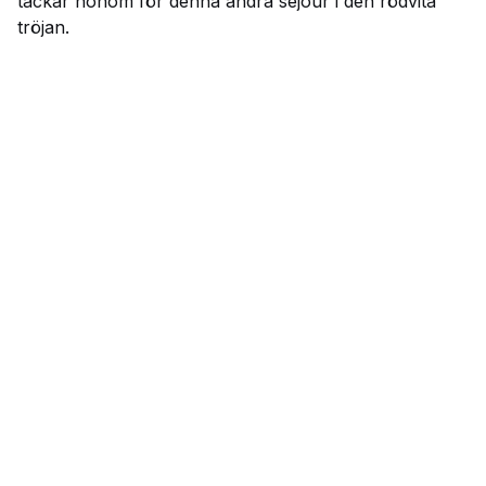
tackar honom för denna andra sejour i den rödvita
tröjan.