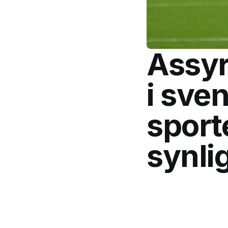
Assyri
i sven
sport
synli