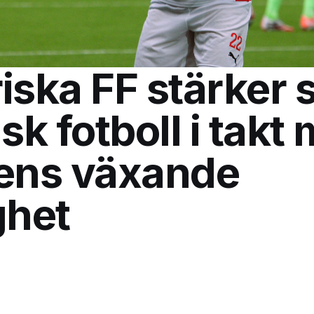
ska FF stärker si
sk fotboll i takt
ens växande
ghet