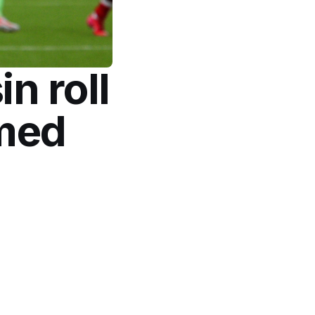
n roll
 med