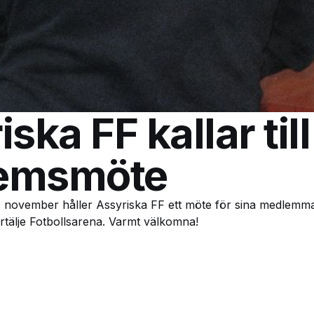
ska FF kallar till
emsmöte
november håller Assyriska FF ett möte för sina medlemmar
tälje Fotbollsarena. Varmt välkomna!