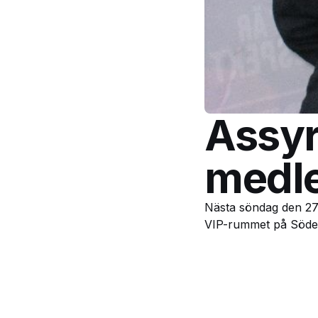
Assyri
medl
Nästa söndag den 27 
VIP-rummet på Söder