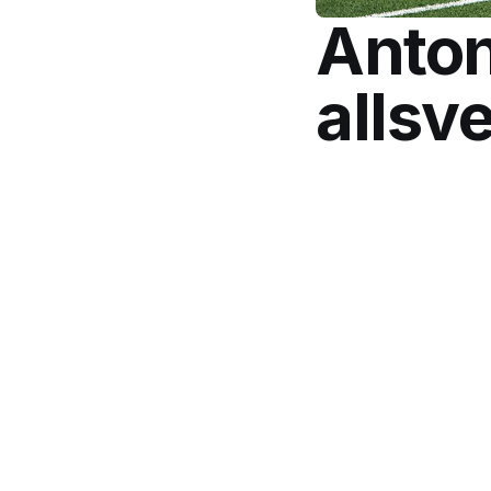
Anton
allsv