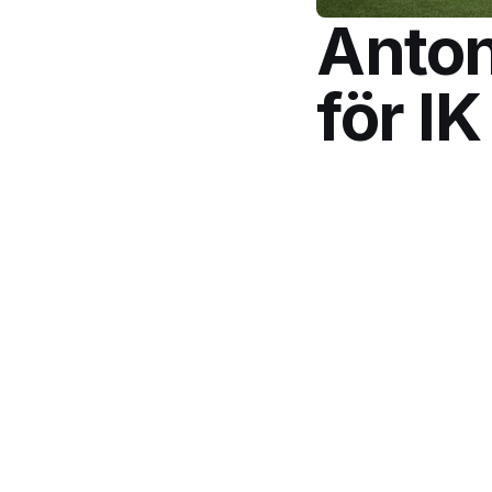
Anton
för IK